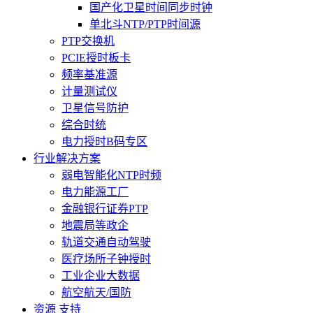
国产化卫星时间同步时钟
单北斗NTP/PTP时间源
PTP交换机
PCIE授时板卡
频率基准源
计量测试仪
卫星信号防护
综合时统
电力授时B码专区
行业解决方案
弱电智能化NTP时频
电力能源工厂
金融银行证券PTP
地震局等政企
轨道交通自动驾驶
医疗场所子钟授时
工业企业大数据
航空航天/国防
资源 支持