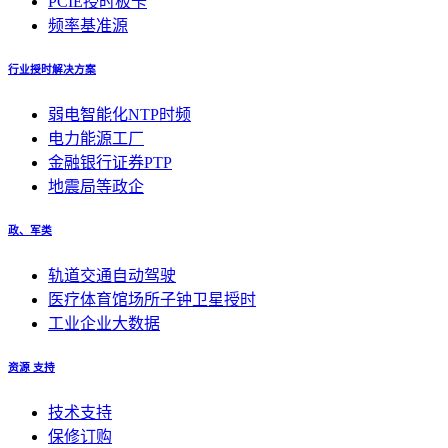
PCIE授时板卡
频率基准源
行业授时解决方案
弱电智能化NTP时频
电力能源工厂
金融银行证券PTP
地震局等政企
政、军类
轨道交通自动驾驶
医疗体育馆场所子钟卫星授时
工业企业大数据
资源 支持
技术支持
保修订购