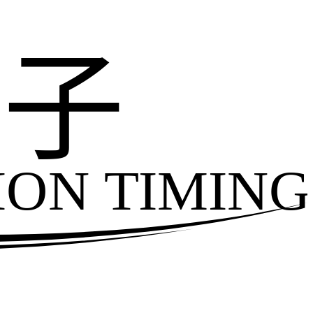
电子
ION TIMING