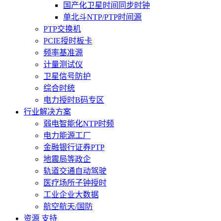
国产化卫星时间同步时钟
单北斗NTP/PTP时间源
PTP交换机
PCIE授时板卡
频率基准源
计量测试仪
卫星信号防护
综合时统
电力授时B码专区
行业解决方案
弱电智能化NTP时频
电力能源工厂
金融银行证券PTP
地震局等政企
轨道交通自动驾驶
医疗场所子钟授时
工业企业大数据
航空航天/国防
资源 支持