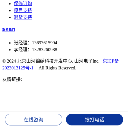
保修订购
项目支持
退货支持
联系我们
张经理：13693615994
李经理：13283260988
© 2024 北京山河锦绣科技开发中心, 山河电子Inc.
|
京ICP备
2023013125号-1
|
|
All Rights Reserved.
友情链接：
北斗授时官方旗舰店
北斗双星同步对时服务器
51单片机北斗对时
北斗手表TA202对时
北京北斗同步航标
灯
湖北北斗授时装置
北斗可实现高精度授时
北斗授时密码
修改
北斗卫星授时 接口
北斗手机授时
北斗同步时钟
北斗
授时服务器
1588v2时钟 北斗
csn-58北斗授时
gps 北斗 双时
钟
湖北北斗授时装置
北斗可实现高精度授时
北斗授时密码
在线咨询
拨打电话
修改
北斗卫星授时 接口
北斗手机授时