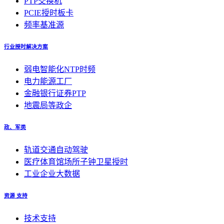
PTP交换机
PCIE授时板卡
频率基准源
行业授时解决方案
弱电智能化NTP时频
电力能源工厂
金融银行证券PTP
地震局等政企
政、军类
轨道交通自动驾驶
医疗体育馆场所子钟卫星授时
工业企业大数据
资源 支持
技术支持