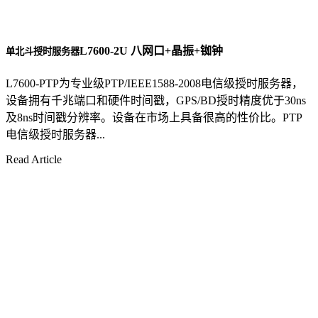
L7600-2U 八网口+晶振+铷钟
单北斗授时服务器
L7600-PTP为专业级PTP/IEEE1588-2008电信级授时服务器，
设备拥有千兆端口和硬件时间戳，GPS/BD授时精度优于30ns
及8ns时间戳分辨率。设备在市场上具备很高的性价比。PTP
电信级授时服务器...
Read Article