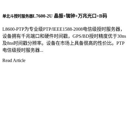
L7600-2U 晶振+铷钟+万兆光口+B码
单北斗授时服务器
L8600-PTP为专业级PTP/IEEE1588-2008电信级授时服务器，
设备拥有千兆端口和硬件时间戳，GPS/BD授时精度优于30ns
及8ns时间戳分辨率。设备在市场上具备很高的性价比。PTP
电信级授时服务器...
Read Article