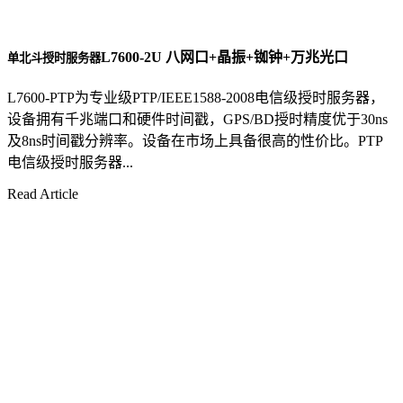
L7600-2U 八网口+晶振+铷钟+万兆光口
单北斗授时服务器
L7600-PTP为专业级PTP/IEEE1588-2008电信级授时服务器，
设备拥有千兆端口和硬件时间戳，GPS/BD授时精度优于30ns
及8ns时间戳分辨率。设备在市场上具备很高的性价比。PTP
电信级授时服务器...
Read Article