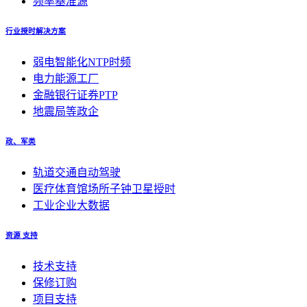
频率基准源
行业授时解决方案
弱电智能化NTP时频
电力能源工厂
金融银行证券PTP
地震局等政企
政、军类
轨道交通自动驾驶
医疗体育馆场所子钟卫星授时
工业企业大数据
资源 支持
技术支持
保修订购
项目支持