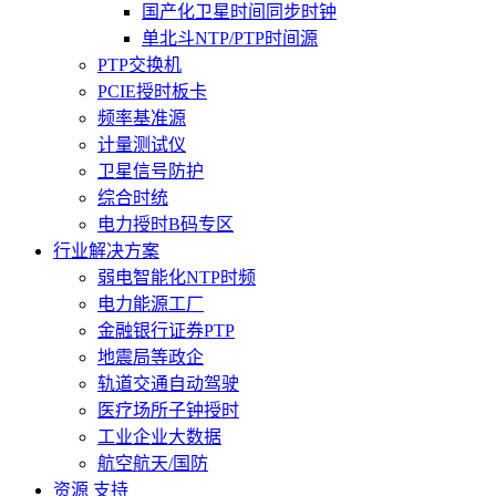
国产化卫星时间同步时钟
单北斗NTP/PTP时间源
PTP交换机
PCIE授时板卡
频率基准源
计量测试仪
卫星信号防护
综合时统
电力授时B码专区
行业解决方案
弱电智能化NTP时频
电力能源工厂
金融银行证券PTP
地震局等政企
轨道交通自动驾驶
医疗场所子钟授时
工业企业大数据
航空航天/国防
资源 支持