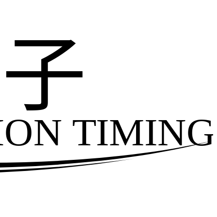
电子
ION TIMING