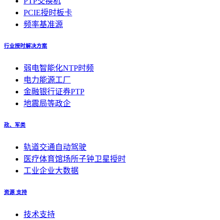
PTP交换机
PCIE授时板卡
频率基准源
行业授时解决方案
弱电智能化NTP时频
电力能源工厂
金融银行证券PTP
地震局等政企
政、军类
轨道交通自动驾驶
医疗体育馆场所子钟卫星授时
工业企业大数据
资源 支持
技术支持