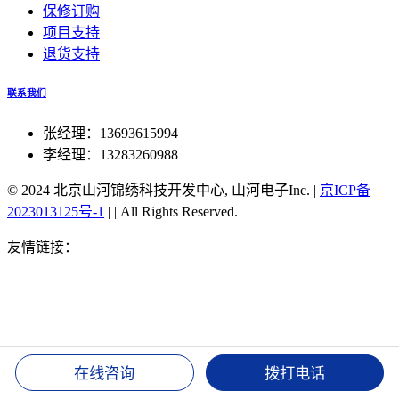
保修订购
项目支持
退货支持
联系我们
张经理：13693615994
李经理：13283260988
© 2024 北京山河锦绣科技开发中心, 山河电子Inc.
|
京ICP备
2023013125号-1
|
|
All Rights Reserved.
友情链接：
51单片机北斗对时
北斗手表TA202对时
北斗双
星同步对时服务器
北京北斗同步航标灯
北斗授时官方旗舰
店
湖北北斗授时装置
北斗可实现高精度授时
北斗授时密码
修改
北斗卫星授时 接口
北斗手机授时
北斗同步时钟
北斗
授时服务器
1588v2时钟 北斗
csn-58北斗授时
gps 北斗 双时
钟
湖北北斗授时装置
北斗可实现高精度授时
北斗授时密码
在线咨询
拨打电话
修改
北斗卫星授时 接口
北斗手机授时