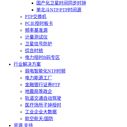
国产化卫星时间同步时钟
单北斗NTP/PTP时间源
PTP交换机
PCIE授时板卡
频率基准源
计量测试仪
卫星信号防护
综合时统
电力授时B码专区
行业解决方案
弱电智能化NTP时频
电力能源工厂
金融银行证券PTP
地震局等政企
轨道交通自动驾驶
医疗场所子钟授时
工业企业大数据
航空航天/国防
资源 支持