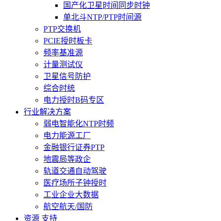
国产化卫星时间同步时钟
单北斗NTP/PTP时间源
PTP交换机
PCIE授时板卡
频率基准源
计量测试仪
卫星信号防护
综合时统
电力授时B码专区
行业解决方案
弱电智能化NTP时频
电力能源工厂
金融银行证券PTP
地震局等政企
轨道交通自动驾驶
医疗场所子钟授时
工业企业大数据
航空航天/国防
资源 支持