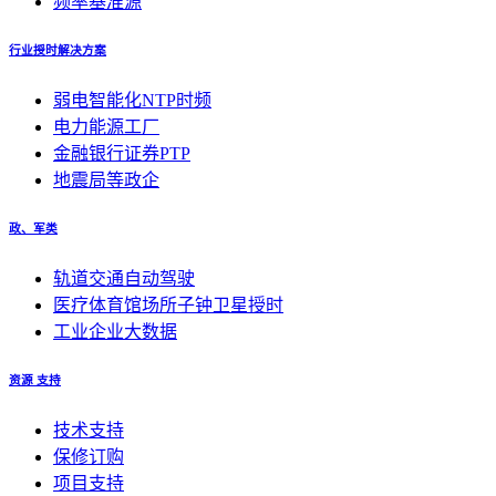
频率基准源
行业授时解决方案
弱电智能化NTP时频
电力能源工厂
金融银行证券PTP
地震局等政企
政、军类
轨道交通自动驾驶
医疗体育馆场所子钟卫星授时
工业企业大数据
资源 支持
技术支持
保修订购
项目支持