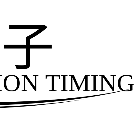
电子
ION TIMING