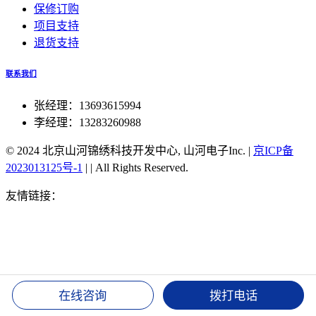
保修订购
项目支持
退货支持
联系我们
张经理：13693615994
李经理：13283260988
© 2024 北京山河锦绣科技开发中心, 山河电子Inc.
|
京ICP备
2023013125号-1
|
|
All Rights Reserved.
友情链接：
北斗授时官方旗舰店
北斗双星同步对时服务器
51单片机北斗对时
北京北斗同步航标灯
北斗手表TA202对
时
湖北北斗授时装置
北斗可实现高精度授时
北斗授时密码
修改
北斗卫星授时 接口
北斗手机授时
北斗同步时钟
北斗
授时服务器
1588v2时钟 北斗
csn-58北斗授时
gps 北斗 双时
钟
湖北北斗授时装置
北斗可实现高精度授时
北斗授时密码
在线咨询
拨打电话
修改
北斗卫星授时 接口
北斗手机授时