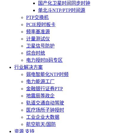
国产化卫星时间同步时钟
单北斗NTP/PTP时间源
PTP交换机
PCIE授时板卡
频率基准源
计量测试仪
卫星信号防护
综合时统
电力授时B码专区
行业解决方案
弱电智能化NTP时频
电力能源工厂
金融银行证券PTP
地震局等政企
轨道交通自动驾驶
医疗场所子钟授时
工业企业大数据
航空航天/国防
资源 支持