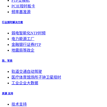
PTP交换机
PCIE授时板卡
频率基准源
行业授时解决方案
弱电智能化NTP时频
电力能源工厂
金融银行证券PTP
地震局等政企
政、军类
轨道交通自动驾驶
医疗体育馆场所子钟卫星授时
工业企业大数据
资源 支持
技术支持