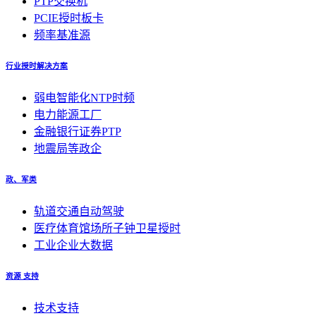
PTP交换机
PCIE授时板卡
频率基准源
行业授时解决方案
弱电智能化NTP时频
电力能源工厂
金融银行证券PTP
地震局等政企
政、军类
轨道交通自动驾驶
医疗体育馆场所子钟卫星授时
工业企业大数据
资源 支持
技术支持