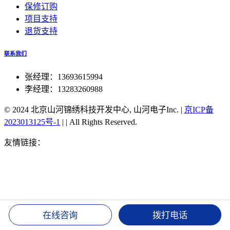
保修订购
项目支持
退货支持
联系我们
张经理：13693615994
李经理：13283260988
© 2024 北京山河锦绣科技开发中心, 山河电子Inc.
|
京ICP备
2023013125号-1
|
|
All Rights Reserved.
友情链接：
北斗授时官方旗舰店
51单片机北斗对时
北京北
斗同步航标灯
北斗手表TA202对时
北斗双星同步对时服务
器
湖北北斗授时装置
北斗可实现高精度授时
北斗授时密码
修改
北斗卫星授时 接口
北斗手机授时
北斗同步时钟
北斗
授时服务器
1588v2时钟 北斗
csn-58北斗授时
gps 北斗 双时
钟
湖北北斗授时装置
北斗可实现高精度授时
北斗授时密码
在线咨询
拨打电话
修改
北斗卫星授时 接口
北斗手机授时