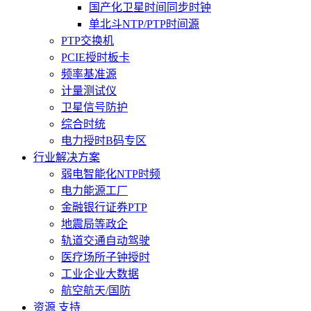
国产化卫星时间同步时钟
单北斗NTP/PTP时间源
PTP交换机
PCIE授时板卡
频率基准源
计量测试仪
卫星信号防护
综合时统
电力授时B码专区
行业解决方案
弱电智能化NTP时频
电力能源工厂
金融银行证券PTP
地震局等政企
轨道交通自动驾驶
医疗场所子钟授时
工业企业大数据
航空航天/国防
资源 支持