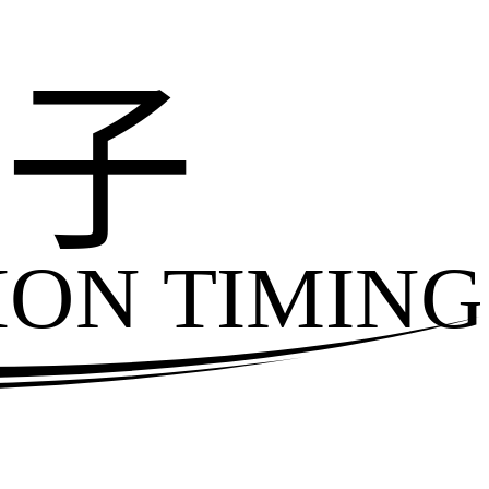
电子
ION TIMING