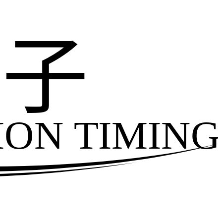
电子
ION TIMING