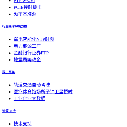
PTP交换机
PCIE授时板卡
频率基准源
行业授时解决方案
弱电智能化NTP时频
电力能源工厂
金融银行证券PTP
地震局等政企
政、军类
轨道交通自动驾驶
医疗体育馆场所子钟卫星授时
工业企业大数据
资源 支持
技术支持