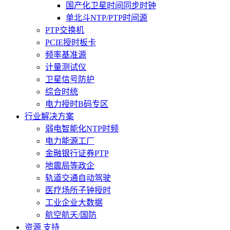
国产化卫星时间同步时钟
单北斗NTP/PTP时间源
PTP交换机
PCIE授时板卡
频率基准源
计量测试仪
卫星信号防护
综合时统
电力授时B码专区
行业解决方案
弱电智能化NTP时频
电力能源工厂
金融银行证券PTP
地震局等政企
轨道交通自动驾驶
医疗场所子钟授时
工业企业大数据
航空航天/国防
资源 支持