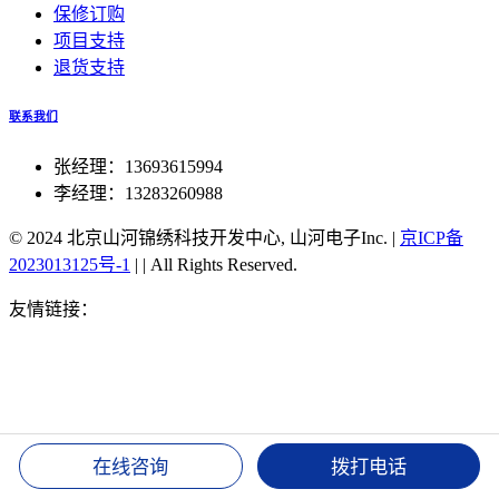
保修订购
项目支持
退货支持
联系我们
张经理：13693615994
李经理：13283260988
© 2024 北京山河锦绣科技开发中心, 山河电子Inc.
|
京ICP备
2023013125号-1
|
|
All Rights Reserved.
友情链接：
北斗双星同步对时服务器
北斗手表TA202对时
北斗授时官方旗舰店
北京北斗同步航标灯
51单片机北斗对
时
湖北北斗授时装置
北斗可实现高精度授时
北斗授时密码
修改
北斗卫星授时 接口
北斗手机授时
北斗同步时钟
北斗
授时服务器
1588v2时钟 北斗
csn-58北斗授时
gps 北斗 双时
钟
湖北北斗授时装置
北斗可实现高精度授时
北斗授时密码
在线咨询
拨打电话
修改
北斗卫星授时 接口
北斗手机授时