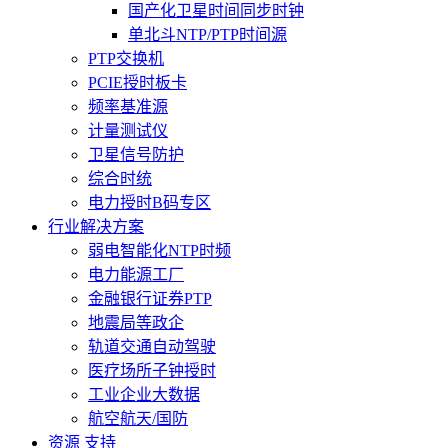
国产化卫星时间同步时钟
单北斗NTP/PTP时间源
PTP交换机
PCIE授时板卡
频率基准源
计量测试仪
卫星信号防护
综合时统
电力授时B码专区
行业解决方案
弱电智能化NTP时频
电力能源工厂
金融银行证券PTP
地震局等政企
轨道交通自动驾驶
医疗场所子钟授时
工业企业大数据
航空航天/国防
资源 支持