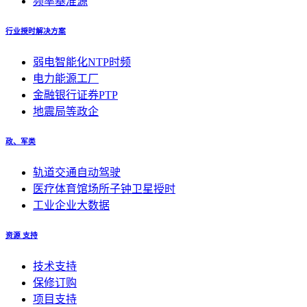
频率基准源
行业授时解决方案
弱电智能化NTP时频
电力能源工厂
金融银行证券PTP
地震局等政企
政、军类
轨道交通自动驾驶
医疗体育馆场所子钟卫星授时
工业企业大数据
资源 支持
技术支持
保修订购
项目支持