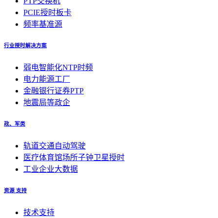
PTP交换机
PCIE授时板卡
频率基准源
行业授时解决方案
弱电智能化NTP时频
电力能源工厂
金融银行证券PTP
地震局等政企
政、军类
轨道交通自动驾驶
医疗体育馆场所子钟卫星授时
工业企业大数据
资源 支持
技术支持