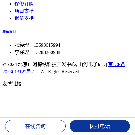
保修订购
项目支持
退货支持
联系我们
张经理：13693615994
李经理：13283260988
© 2024 北京山河锦绣科技开发中心, 山河电子Inc.
|
京ICP备
2023013125号-1
|
|
All Rights Reserved.
友情链接：
北京北斗同步航标灯
北斗手表TA202对时
北斗
双星同步对时服务器
51单片机北斗对时
北斗授时官方旗舰
店
湖北北斗授时装置
北斗可实现高精度授时
北斗授时密码
修改
北斗卫星授时 接口
北斗手机授时
北斗同步时钟
北斗
授时服务器
1588v2时钟 北斗
csn-58北斗授时
gps 北斗 双时
钟
湖北北斗授时装置
北斗可实现高精度授时
北斗授时密码
在线咨询
拨打电话
修改
北斗卫星授时 接口
北斗手机授时