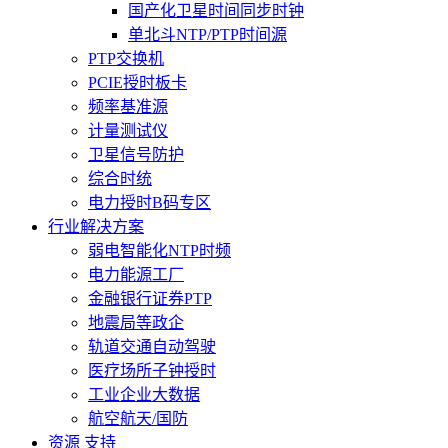
国产化卫星时间同步时钟
单北斗NTP/PTP时间源
PTP交换机
PCIE授时板卡
频率基准源
计量测试仪
卫星信号防护
综合时统
电力授时B码专区
行业解决方案
弱电智能化NTP时频
电力能源工厂
金融银行证券PTP
地震局等政企
轨道交通自动驾驶
医疗场所子钟授时
工业企业大数据
航空航天/国防
资源 支持