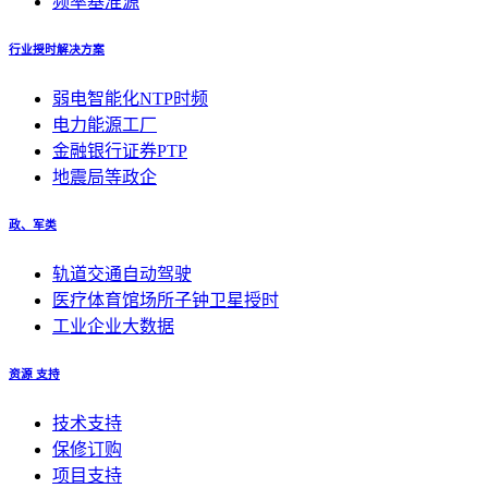
频率基准源
行业授时解决方案
弱电智能化NTP时频
电力能源工厂
金融银行证券PTP
地震局等政企
政、军类
轨道交通自动驾驶
医疗体育馆场所子钟卫星授时
工业企业大数据
资源 支持
技术支持
保修订购
项目支持