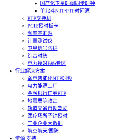
国产化卫星时间同步时钟
单北斗NTP/PTP时间源
PTP交换机
PCIE授时板卡
频率基准源
计量测试仪
卫星信号防护
综合时统
电力授时B码专区
行业解决方案
弱电智能化NTP时频
电力能源工厂
金融银行证券PTP
地震局等政企
轨道交通自动驾驶
医疗场所子钟授时
工业企业大数据
航空航天/国防
资源 支持