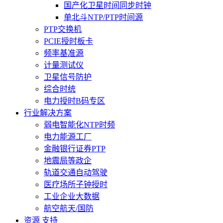
国产化卫星时间同步时钟
单北斗NTP/PTP时间源
PTP交换机
PCIE授时板卡
频率基准源
计量测试仪
卫星信号防护
综合时统
电力授时B码专区
行业解决方案
弱电智能化NTP时频
电力能源工厂
金融银行证券PTP
地震局等政企
轨道交通自动驾驶
医疗场所子钟授时
工业企业大数据
航空航天/国防
资源 支持