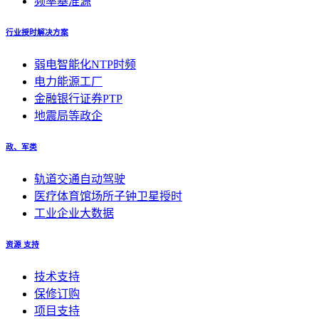
频率基准源
行业授时解决方案
弱电智能化NTP时频
电力能源工厂
金融银行证券PTP
地震局等政企
政、军类
轨道交通自动驾驶
医疗体育馆场所子钟卫星授时
工业企业大数据
资源 支持
技术支持
保修订购
项目支持