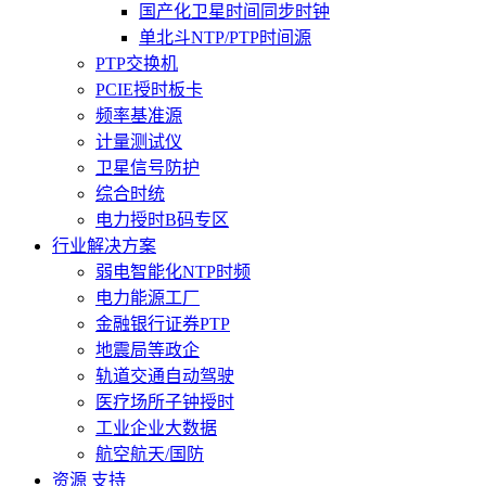
国产化卫星时间同步时钟
单北斗NTP/PTP时间源
PTP交换机
PCIE授时板卡
频率基准源
计量测试仪
卫星信号防护
综合时统
电力授时B码专区
行业解决方案
弱电智能化NTP时频
电力能源工厂
金融银行证券PTP
地震局等政企
轨道交通自动驾驶
医疗场所子钟授时
工业企业大数据
航空航天/国防
资源 支持