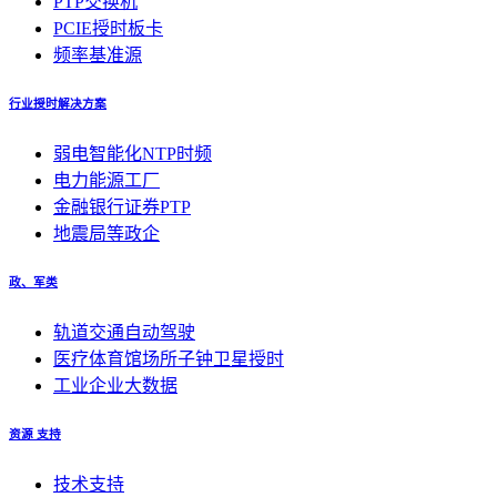
PTP交换机
PCIE授时板卡
频率基准源
行业授时解决方案
弱电智能化NTP时频
电力能源工厂
金融银行证券PTP
地震局等政企
政、军类
轨道交通自动驾驶
医疗体育馆场所子钟卫星授时
工业企业大数据
资源 支持
技术支持