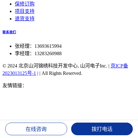
保修订购
项目支持
退货支持
联系我们
张经理：13693615994
李经理：13283260988
© 2024 北京山河锦绣科技开发中心, 山河电子Inc.
|
京ICP备
2023013125号-1
|
|
All Rights Reserved.
友情链接：
51单片机北斗对时
北京北斗同步航标灯
北斗授
时官方旗舰店
北斗手表TA202对时
北斗双星同步对时服务
器
湖北北斗授时装置
北斗可实现高精度授时
北斗授时密码
修改
北斗卫星授时 接口
北斗手机授时
北斗同步时钟
北斗
授时服务器
1588v2时钟 北斗
csn-58北斗授时
gps 北斗 双时
钟
湖北北斗授时装置
北斗可实现高精度授时
北斗授时密码
在线咨询
拨打电话
修改
北斗卫星授时 接口
北斗手机授时