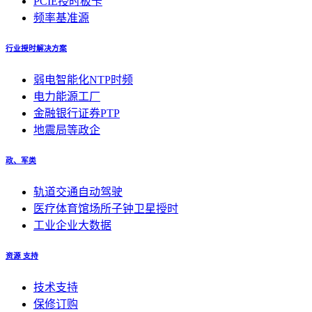
PCIE授时板卡
频率基准源
行业授时解决方案
弱电智能化NTP时频
电力能源工厂
金融银行证券PTP
地震局等政企
政、军类
轨道交通自动驾驶
医疗体育馆场所子钟卫星授时
工业企业大数据
资源 支持
技术支持
保修订购