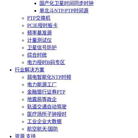
国产化卫星时间同步时钟
单北斗NTP/PTP时间源
PTP交换机
PCIE授时板卡
频率基准源
计量测试仪
卫星信号防护
综合时统
电力授时B码专区
行业解决方案
弱电智能化NTP时频
电力能源工厂
金融银行证券PTP
地震局等政企
轨道交通自动驾驶
医疗场所子钟授时
工业企业大数据
航空航天/国防
资源 支持