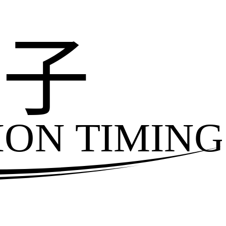
电子
ION TIMING