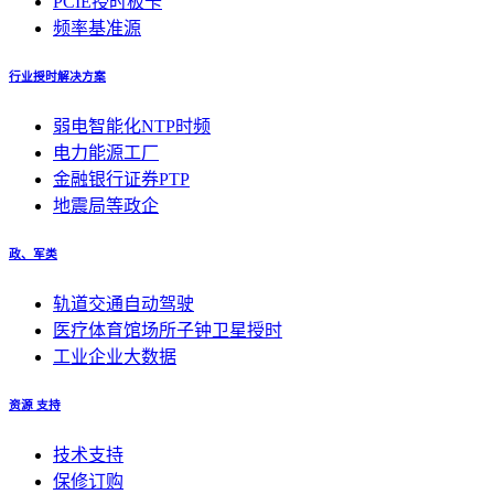
PCIE授时板卡
频率基准源
行业授时解决方案
弱电智能化NTP时频
电力能源工厂
金融银行证券PTP
地震局等政企
政、军类
轨道交通自动驾驶
医疗体育馆场所子钟卫星授时
工业企业大数据
资源 支持
技术支持
保修订购