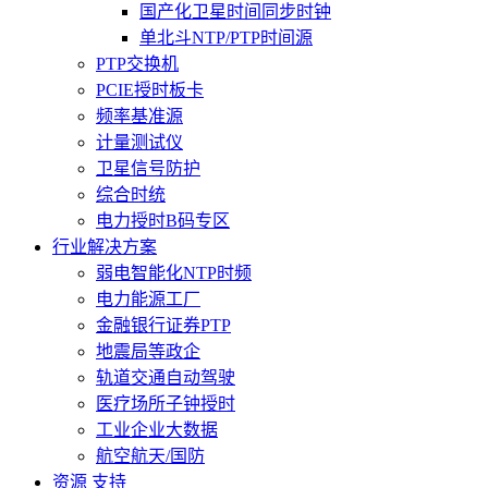
国产化卫星时间同步时钟
单北斗NTP/PTP时间源
PTP交换机
PCIE授时板卡
频率基准源
计量测试仪
卫星信号防护
综合时统
电力授时B码专区
行业解决方案
弱电智能化NTP时频
电力能源工厂
金融银行证券PTP
地震局等政企
轨道交通自动驾驶
医疗场所子钟授时
工业企业大数据
航空航天/国防
资源 支持