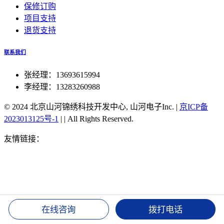
保修订购
项目支持
退货支持
联系我们
张经理：13693615994
李经理：13283260988
© 2024 北京山河锦绣科技开发中心, 山河电子Inc.
|
京ICP备
2023013125号-1
|
|
All Rights Reserved.
友情链接：
北斗授时官方旗舰店
51单片机北斗对时
北京北
斗同步航标灯
北斗手表TA202对时
北斗双星同步对时服务
器
湖北北斗授时装置
北斗可实现高精度授时
北斗授时密码
修改
北斗卫星授时 接口
北斗手机授时
北斗同步时钟
北斗
授时服务器
1588v2时钟 北斗
csn-58北斗授时
gps 北斗 双时
钟
湖北北斗授时装置
北斗可实现高精度授时
北斗授时密码
在线咨询
拨打电话
修改
北斗卫星授时 接口
北斗手机授时