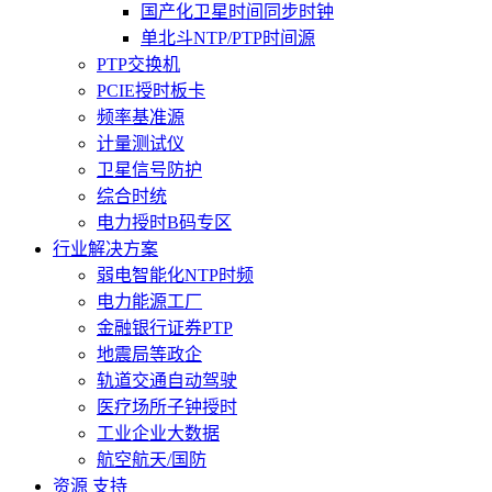
国产化卫星时间同步时钟
单北斗NTP/PTP时间源
PTP交换机
PCIE授时板卡
频率基准源
计量测试仪
卫星信号防护
综合时统
电力授时B码专区
行业解决方案
弱电智能化NTP时频
电力能源工厂
金融银行证券PTP
地震局等政企
轨道交通自动驾驶
医疗场所子钟授时
工业企业大数据
航空航天/国防
资源 支持