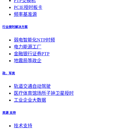
PTP交换机
PCIE授时板卡
频率基准源
行业授时解决方案
弱电智能化NTP时频
电力能源工厂
金融银行证券PTP
地震局等政企
政、军类
轨道交通自动驾驶
医疗体育馆场所子钟卫星授时
工业企业大数据
资源 支持
技术支持